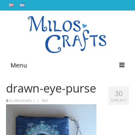
Menu
Αρχική
drawn-eye-purse
30
Πληροφορίες
by
MilosCrafts
|
|
0
ΙΟΎΝ 2017
Εργαστήρια
Lebetina
Blog