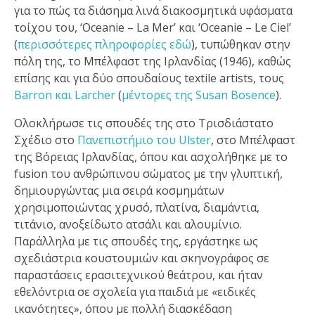
για το πώς τα διάσημα λινά διακοσμητικά υφάσματα
τοίχου του, ‘Oceanie – La Mer’ και ‘Oceanie – Le Ciel’
(
περισσότερες πληροφορίες εδώ
), τυπώθηκαν στην
πόλη της, το Μπέλφαστ της Ιρλανδίας (1946), καθώς
επίσης και για δύο σπουδαίους textile artists, τους
Barron και Larcher
(
μέντορες της Susan Bosence
).
Ολοκλήρωσε τις σπουδές της στο Τρισδιάστατο
Σχέδιο στο
Πανεπιστήμιο του Ulster
, στο Μπέλφαστ
της Βόρειας Ιρλανδίας, όπου και ασχολήθηκε με το
fusion του ανθρώπινου σώματος με την γλυπτική,
δημιουργώντας μια σειρά κοσμημάτων
χρησιμοποιώντας χρυσό, πλατίνα, διαμάντια,
τιτάνιο, ανοξείδωτο ατσάλι και αλουμίνιο.
Παράλληλα με τις σπουδές της, εργάστηκε ως
σχεδιάστρια κουστουμιών και σκηνογράφος σε
παραστάσεις ερασιτεχνικού θεάτρου, και ήταν
εθελόντρια σε σχολεία για παιδιά με «ειδικές
ικανότητες», όπου με πολλή διασκέδαση