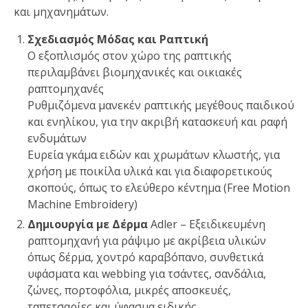
και μηχανημάτων.
Σχεδιασμός Μόδας και Ραπτική
Ο εξοπλισμός στον χώρο της ραπτικής
περιλαμβάνει βιομηχανικές και οικιακές
ραπτομηχανές
Ρυθμιζόμενα μανεκέν ραπτικής μεγέθους παιδικού
και ενηλίκου, για την ακριβή κατασκευή και ραφή
ενδυμάτων
Ευρεία γκάμα ειδών και χρωμάτων κλωστής, για
χρήση με ποικίλα υλικά και για διαφορετικούς
σκοπούς, όπως το ελεύθερο κέντημα (Free Motion
Machine Embroidery)
Δημιουργία με Δέρμα
Adler
–
Εξειδικευμένη
ραπτομηχανή
για ράψιμο με ακρίβεια υλικών
όπως δέρμα, χοντρό καραβόπανο, συνθετικά
υφάσματα και
webbing
για τσάντες, σανδάλια,
ζώνες, πορτοφόλια, μικρές
αποσκευές
,
ταπετσαρίες και ύφασμα
ειδικής