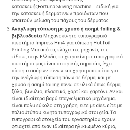
κατασκευής
Fortuna
Skiving machine
– ειδική για
την κατασκευή δερμάτινων προϊόντων
που
απαιτούν μείωση του πάχους του δέρματος
Ανάγλυφη τύπωση με χρυσό ή ασημί
foiling
&
βιβλιοδεσία
Μηχανοκίνητο τυπογραφικό
πιεστήριο Impress Hm4 για τύπωση Hot Foil
Printing
Μια από τις ελάχιστες μηχανές του
είδους στην Ελλάδα, το χειροκίνητο τυπογραφικό
πιεστήριο μας είναι
ιστορικής σημασίας
. Έχει
πίεση τεσσάρων τόνων και χρησιμοποιείται για
την ανάγλυφη τύπωση πάνω σε δέρμα, και με
χρυσό ή ασημί
foiling
πάνω σε υλικά όπως δέρμα,
ξύλο, βινύλιο, πλαστικό, χαρτί και χαρτόνι. Αν και
είναι ιδιαίτερα βαρύ επαγγελματικό μηχάνημα,
είναι πολύ εύκολο στη χρήση, είτε με
dies
, είτε με
παλιού
τύπου κινητά τυπογραφικά στοιχεία. Τα
τυπογραφικά στοιχεία του εργαστηρίου έχουν
φτιαχτεί από έναν ιδιαίτερα ηλικιωμένο κύριο,